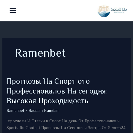
Skip
to
content
Ramenbet
Прогнозы На Спорт ото
Прогнозы
На
Профессионалов На сегодня:
Спорт
Высокая Проходимость
ото
Профессионалов
Ramenbet
/
Bassam Hamdan
На
сегодня:
“прогнозы И Ставки в Спорт На день От Профессионалов и
Высокая
Sports Ru Content Прогнозы На Сегодня и Завтра От Scores24