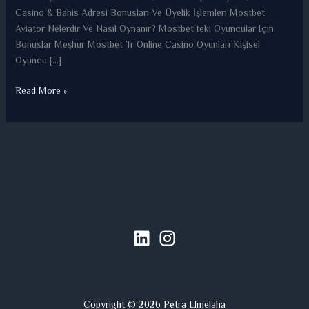
Casino & Bahis Adresi Bonusları Ve Üyelik İşlemleri Mostbet
Aviator Nelerdir Ve Nasıl Oynanır? Mostbet’teki Oyuncular Için
Bonuslar Meşhur Mostbet Tr Online Casino Oyunları Kişisel
Oyuncu […]
Read More »
Copyright © 2026 Petra Llmelaha