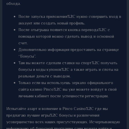
обхода.
После запуска приложения%2C нужно совершить вход в
аккаунт или создать новый профиль.
После отыгрыша появится кнопка перевода%2C с
помощью которой можно сделать вывод и основной
счет.
Дополнительно информация предоставить на странице
“Бонусы”.
Там вы можете сделали ставки на спорт%2C получать
бонусы и коды купонов%2C а также играть и слоты на
реальные деньги с выводом.
Только если вы используешь зеркало официального
сайта казино Pinco%2C вы уже можете войдут в свой
личными кабинет после успешности регистрации.
Испытайте азарт и волнение в Pinco Casino%2C где мы
предлагаю лучшие игры%2C бонусы и развлечения
усовершенство всех наших присутствующих. Исчерпывающую