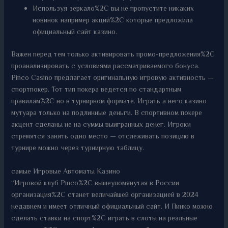
Используя зеркало%2C вы не пропустите никаких
новинок например акций%2C которые предложила
официальный сайт казино.
Важен перед тем только активировать промо-предложения%2C
проанализировать с условиями рассматриваемого бонуса.
Pinco Casino предлагает оригинальную игровую активность —
спортпокер. Тот тип покера ведется по стандартным
правилам%2C но в турнирном формате. Играть а него казино
мутуара только на подлинные деньги. В спортивном покере
акцент сделаны не на суммы выигранных денег. Игроки
стремятся занять одно место — отслеживать позицию в
турнире можно через турнирную таблицу.
самые Игровые Автоматы Казино
“Игровой клуб Pinco%2C вышеупомянутая в России
организация%2C станет величайшей организацией в 2024
недавнем и имеет отличный официальный сайт. И Пинко можно
сделать ставки на спорт%2C играть в слоты на реальные