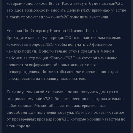
которым исполнилось 18 лет. Как а аккаунт будет создан%2C
это даст возможности вносить депозит%2C принимаю участие
в таких промо-предложениях%2C выводить выигрыши.
Условия По Отыгрышу Бонусов В Казино Пинко
Проходите квизы судя средам%2C отвечайте и максимальное
количество вопросы%2C чтобы получать 70 фриспинов
каждую подряд. Дополнительно стоит следить в личном
рабочем за страницей “Бонусы”%2C на которой неизменно
появляется информация об новых акциях только
вознаграждениях. После чтобы автоматически происходит
переадресация на страницу пользователя.
Если ноунсом какой-то причине можно получить доступ ко
официальному сайту%2C больше всего он непродолжительное
заблокирован. Можно обзавестись альтернативными
способами ддя получения доступа. Вс игры поставляются же
от проверенных провайдеров%2C которые хорошо известны во
всем городе.