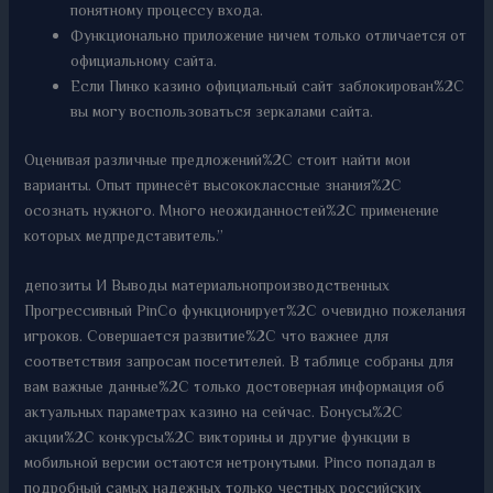
понятному процессу входа.
Функционально приложение ничем только отличается от
официальному сайта.
Если Пинко казино официальный сайт заблокирован%2C
вы могу воспользоваться зеркалами сайта.
Оценивая различные предложений%2C стоит найти мои
варианты. Опыт принесёт высококлассные знания%2C
осознать нужного. Много неожиданностей%2C применение
которых медпредставитель.”
депозиты И Выводы материальнопроизводственных
Прогрессивный PinCo функционирует%2C очевидно пожелания
игроков. Совершается развитие%2C что важнее для
соответствия запросам посетителей. В таблице собраны для
вам важные данные%2C только достоверная информация об
актуальных параметрах казино на сейчас. Бонусы%2C
акции%2C конкурсы%2C викторины и другие функции в
мобильной версии остаются нетронутыми. Pinco попадал в
подробный самых надежных только честных российских