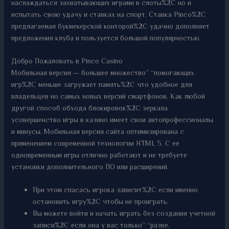
наслаждаться захватывающих играми в слоты%2C но и
испытать свою удачу и ставках на спорт. Ставка Pinco%2C
предлагаемая букмекерской конторой%2C удачно дополняет
предложения клуба и пользуется большой популярностью.
Добро Пожаловать в Pinco Casino
Мобильная версия — большее множество” “помогающих
игр%2C меньше загружает память%2C что удобное для
владельцев но самых новых версий смартфонов. Как любой
другой способ обхода блокировок%2C зеркала
усовершенство игры в казино имеет свои автопрофессионалы
и минусы. Мобильная версия сайта оптимизирована с
применением современной технологии HTML 5. С ее
одновременным игры отлично работают и не требуете
установки дополнительного ПО или расширений.
При этом спасась игрока зависит%2C если именно
остановить игру%2C чтобы не проиграть.
Вы можете войти и начать играть без создания учетной
записи%2C если она у вас только” “разве.