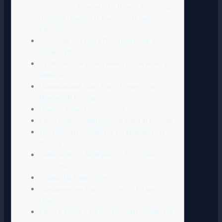
Pinco%3F” “[newline]что Делать%2C тогда
Я Забыл Пароль От Своего Аккаунта
Pinco%3F
Создание Аккаунта И Авторизация а
Казино Pinco
Ставки На Спорт в Букмекерской Конторе
Пинко Бет
Официальный Сайт Pinco Casino Для
Игроков В России
Пинко Казино Регистрация
Pinco Casino Официальный Сайт В России
Топ Игровых Аппаратов На кварплату В
Pinco Казино
очень Вывода Выигрыша а Бонусных
Средств
Ставки На Спорт Pinco
официальному Сайт Игрового Казино
Пинко
Pinco Казино – Обзор Игровых Аппаратов