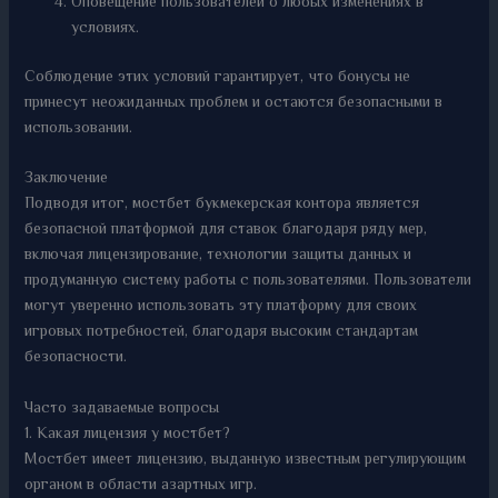
Оповещение пользователей о любых изменениях в
условиях.
Соблюдение этих условий гарантирует, что бонусы не
принесут неожиданных проблем и остаются безопасными в
использовании.
Заключение
Подводя итог, мостбет букмекерская контора является
безопасной платформой для ставок благодаря ряду мер,
включая лицензирование, технологии защиты данных и
продуманную систему работы с пользователями. Пользователи
могут уверенно использовать эту платформу для своих
игровых потребностей, благодаря высоким стандартам
безопасности.
Часто задаваемые вопросы
1. Какая лицензия у мостбет?
Мостбет имеет лицензию, выданную известным регулирующим
органом в области азартных игр.