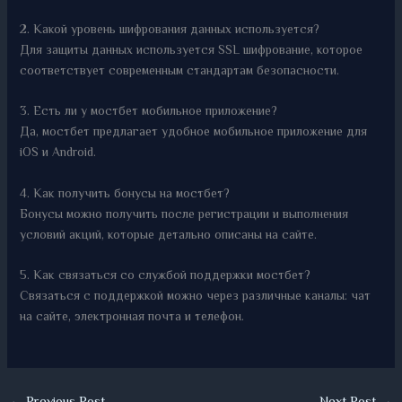
2. Какой уровень шифрования данных используется?
Для защиты данных используется SSL шифрование, которое
соответствует современным стандартам безопасности.
3. Есть ли у мостбет мобильное приложение?
Да, мостбет предлагает удобное мобильное приложение для
iOS и Android.
4. Как получить бонусы на мостбет?
Бонусы можно получить после регистрации и выполнения
условий акций, которые детально описаны на сайте.
5. Как связаться со службой поддержки мостбет?
Связаться с поддержкой можно через различные каналы: чат
на сайте, электронная почта и телефон.