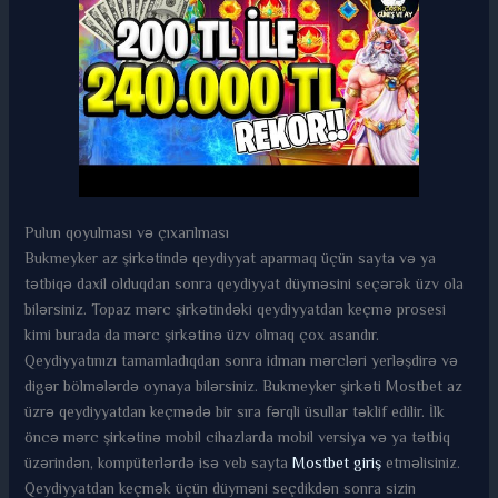
Pulun qoyulması və çıxarılması
Bukmeyker az şirkətində qeydiyyat aparmaq üçün sayta və ya
tətbiqə daxil olduqdan sonra qeydiyyat düyməsini seçərək üzv ola
bilərsiniz. Topaz mərc şirkətindəki qeydiyyatdan keçmə prosesi
kimi burada da mərc şirkətinə üzv olmaq çox asandır.
Qeydiyyatınızı tamamladıqdan sonra idman mərcləri yerləşdirə və
digər bölmələrdə oynaya bilərsiniz. Bukmeyker şirkəti Mostbet az
üzrə qeydiyyatdan keçmədə bir sıra fərqli üsullar təklif edilir. İlk
öncə mərc şirkətinə mobil cihazlarda mobil versiya və ya tətbiq
üzərindən, kompüterlərdə isə veb sayta
Mostbet giriş
etməlisiniz.
Qeydiyyatdan keçmək üçün düyməni seçdikdən sonra sizin