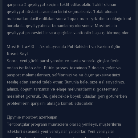
qarşınıza 3 qeydiyyat seçimi təklif ediləcəkdir. Təklif olunan
qeydiyyat növləri arasından birini seçməlisiniz. Tələb olunan
məlumatları daxil etdikdən sonra Topaz mərc şirkətində olduğu kimi
burada da qeydiyyatınızı tamamlamış olursunuz. Mostbet-də
qeydiyyat prosesini bir sıra qurğular vasitəsilə başa çatdırmaq olar.
MostBet-az90 – Azərbaycanda Pul Bahisleri və Kazino üçün
Rəsmi Sayt
Sonra, yeni güclü parol yaradın və sayta sonrakı girişlər üçün
ondan istifadə edin. Bütün proses təxminən 2 dəqiqə çəkir və
pasport məlumatlarınızı, selfilərinizi və ya digər şəxsiyyətinizi
təsdiq edən sənəd tələb etmir. Bununla belə, sizə əsl soyadınızı,
adınızı, doğum tarixinizi və əlaqə məlumatlarınızı göstərməyi
məsləhət görürük. Bu, gələcəkdə böyük uduşları geri götürərkən
problemlərin qarşısını almağa kömək edəcəkdir.
Другие mostbet azerbaijan
Tərtibatçılar proqramı müntəzəm olaraq yeniləyir, müştərilərin
istəkləri əsasında yeni versiyalar yaradırlar. Yeni versiyalar