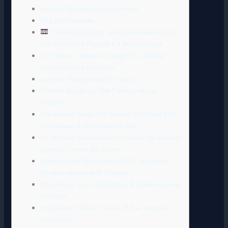
выбора Правильной Стратегии
Гид По Ставкам
Ставки На Спорт дли Начинающих%3A
Как делается Первую Ставку а Спорт
а Ставить Ставки на Спорт%3A Выбор
Букмекерской Конторы
«догон» Проигранных Ставок
Лучшие Фрибеты Для Разных видов
Спорта
Что можно Знать О Ставках На Спорт%3A
отношение К Азартным Играм
5 Советов Новичкам%3A только Правильно
Делать Ставки На Спорт
Финансовый Менеджмент%3A потайные
Профессионалов В Ставках
Что нужно Знать Для Игры В Букмекерской
Конторе
эти Бывают Типы Ставок И Как которые
Работают