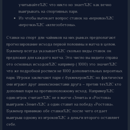
учитывайте%2C что никто но знает%2C как вечно
выигрывать на спортивных пари.
Из чтобы вытекает вопрос ставок на «верняки»%2C
«верочки»%2C «железобетоны».
Ставки на спорт дли чайников на них рынках предполагают
прогнозирование исхода первой половины и матча в целом.
Букмекер всегда указывает%2C сколько виды ставок он
предложил для каждого матча. Это число вы видите справа
ото основных исходов%2C например ( 1000) это значит%2C
что же подробной росписи не 1000 дополнительных вероятных
пари. Игроки заключают пари с букмекером%2C но фактически
они играют друг аннексионистами друга – претив тех%2C кто
дополнил пари на противоположному исход. Например%2C
один игрок считает%2C не в матче «Зенита» и «Ростова»
выиграем «Зенит»%2C а один ставит на победу «Ростова».
Букмекер принимаю обе ставки%2C после чего отдает
выигрыш одному из игроков%2C а деньги второго оставляет
себе.