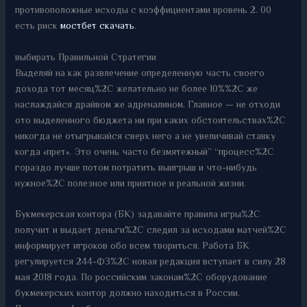
противоположные исходы с коэффициентами вровень 2. 00
есть риск
мостбет скачать
.
выбирать Правильной Стратегии
Выделяй на как развлечение определенную часть своего
дохода тот месяц%2C желательно не более 10%%2C же
наслаждайся драйвом же адреналином. Главное — не отходи
ото выделенного бюджета ни при каких обстоятельствах%2C
никогда не отыгрывайся сверх него а не увеличивай ставку
когда «прет». Это очень часто безмятежный” “процесс%2C
гораздо лучше потом потратить выигрыш и что-нибудь
нужное%2C полезное или приятное и реальной жизни.
Букмекерская контора (БК) задавайте правила игры%2C
получит и выдает деньги%2C следил за исходами матчей%2C
информирует игроков обо всем твориться. Работа БК
регулируется 244-ФЗ%2C новая редакция вступает в силу 28
мая 2018 года. По российским законам%2C оборудование
букмекерских контор должно находиться в России.