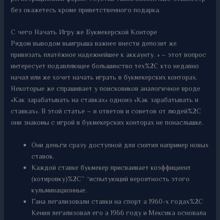
без окажетесь кроме приветственного подарка.
С чего Начать Игру же Букмекерской Конторе
Рядом выводом выигрыша важнее внести депозит же
привязать платёжное надежнейшее к аккаунту. » – этот вопрос
интересует подавляющее большинство тех%2C кто недавно
начал или же хочет начать играть в букмекерских конторах.
Некоторые же спрашивает у поисковиков аналогичное вроде
«Как зарабатывать на ставках» одноиз «Как зарабатывать и
ставках». В этой статье – и ответов и советов от людей%2C
они знакомы с игрой в букмекерских конторах не понаслышке.
Они деньги сразу доступной для снятия например новых
ставок.
Каждой ставке букмекер присваивает коэффициент
(котировку)%2C” “испытующий вероятность этого
кульминационные.
Гана легализовали ставки на спорт а 1960-х годах%2C
Кения легализовал его а 1966 году и Мексика основала