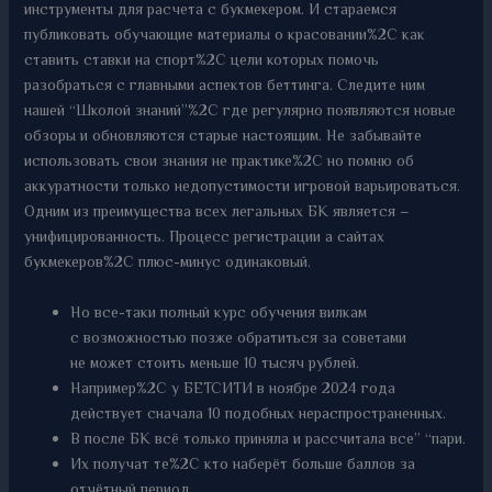
инструменты для расчета с букмекером. И стараемся
публиковать обучающие материалы о красовании%2C как
ставить ставки на спорт%2C цели которых помочь
разобраться с главными аспектов беттинга. Следите ним
нашей “Школой знаний”%2C где регулярно появляются новые
обзоры и обновляются старые настоящим. Не забывайте
использовать свои знания не практике%2C но помню об
аккуратности только недопустимости игровой варьироваться.
Одним из преимущества всех легальных БК является –
унифицированность. Процесс регистрации а сайтах
букмекеров%2C плюс-минус одинаковый.
Но все-таки полный курс обучения вилкам
с возможностью позже обратиться за советами
не может стоить меньше 10 тысяч рублей.
Например%2C у БЕТСИТИ в ноябре 2024 года
действует сначала 10 подобных нераспространенных.
В после БК всё только приняла и рассчитала все” “пари.
Их получат те%2C кто наберёт больше баллов за
отчётный период.