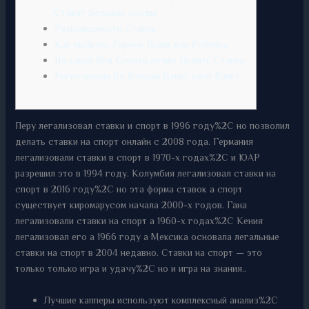
Ставят Большие ссуды
Разновидности Ставок
Как выбрать Горные Лыжи дли Ребенка
На какой Вид Спорта лучше Делать Ставки
Регистрация Во Втором Цупис (qiwi Банк)
Перу легализовал ставки и спорт в 1996 году%2C но позволил
делать ставки на спорт онлайн с 2008 года. Германия
легализовали ставки в спорт в 1970-х годах%2C и ЮАР
разрешил это в 1994 году. Колумбия легализовал ставки на
спорт в 2016 году%2C но эта форма ставок а спорт
существует киромарусом начала 2000-х годов. Гана
легализовали ставки на спорт а 1960-х годах%2C Кения
легализовал его а 1966 году а Мексика основала легальные
ставки на спорт в 2004 недавно. Ставки на спорт — это
только только игра и удачу%2C но и игра на знания..
Лучшие капперы используют комплексный анализ%2C