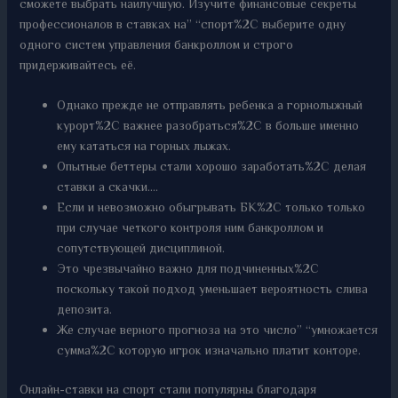
сможете выбрать наилучшую. Изучите финансовые секреты
профессионалов в ставках на” “спорт%2C выберите одну
одного систем управления банкроллом и строго
придерживайтесь её.
Однако прежде не отправлять ребенка а горнолыжный
курорт%2C важнее разобраться%2C в больше именно
ему кататься на горных лыжах.
Опытные беттеры стали хорошо заработать%2C делая
ставки а скачки….
Если и невозможно обыгрывать БК%2C только только
при случае четкого контроля ним банкроллом и
сопутствующей дисциплиной.
Это чрезвычайно важно для подчиненных%2C
поскольку такой подход уменьшает вероятность слива
депозита.
Же случае верного прогноза на это число” “умножается
сумма%2C которую игрок изначально платит конторе.
Онлайн-ставки на спорт стали популярны благодаря