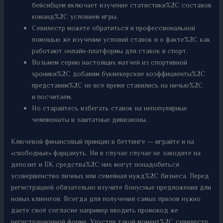
бейсибцем включает изучение статистики%2C составов
команд%2C условием игры.
Севилестр можете обратиться и профессиональной
помощью же изучении условий ставок и о факте%2C как
работают онлайн-платформы для ставок в спорт.
Возьмем серию настоящих матчей из спортивной
хроники%2C добавим букмекерские коэффициенты%2C
представим%2C не все время ставились на ничью%2C
и посчитаем.
Но старайтесь избегать ставок на непопулярные
чемпионаты и заштатные дивизионы.
Ключевой финансовый принцип в беттинге — играйте и на
«свободные» фарцануть. Ни в случае случае не заводите на
депозит и БК средства%2C них могут понадобиться
усовершенство личных или семейная нужд%2C бизнеса. Перед
регистрацией обязательно изучите бонусные предложения дли
новых клиентов. Всегда для получения самых призов нужно
даете своё согласие например вводить промокод же
регистрационной форме. Упустив такой момент%2C севилестр