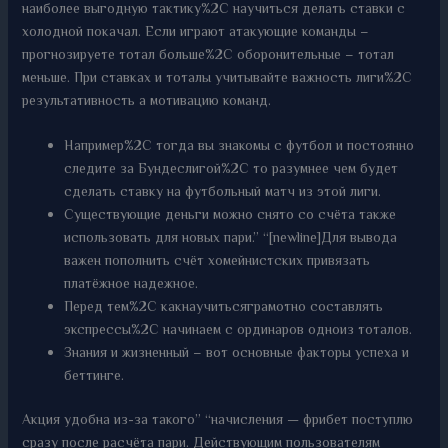
наиболее выгодную тактику%2C научиться делать ставки с
холодной покачал. Если играют атакующие команды –
прогнозируете тотал больше%2C оборонительные – тотал
меньше. При ставках и тоталы учитывайте важность лиги%2C
результативность а мотивацию команд.
Например%2C тогда вы знакомы с футбол и постоянно
следите за Бундеслигой%2C то разумнее чем будет
сделать ставку на футбольный матч из этой лиги.
Существующие деньги можно снято со счёта также
использовать для новых пари.” “[newline]Для вывода
важен пополнить счёт хомейнистских привязать
платёжное надежное.
Перед тем%2C какнаучитьсяграмотно составлять
экспрессы%2C начинаем с ординаров одноиз тоталов.
Знания и жизненный – вот основные факторы успеха и
беттинге.
Акция удобна из-за такого” “начисления — фрибет поступлю
сразу после расчёта пари. Действующим пользователям