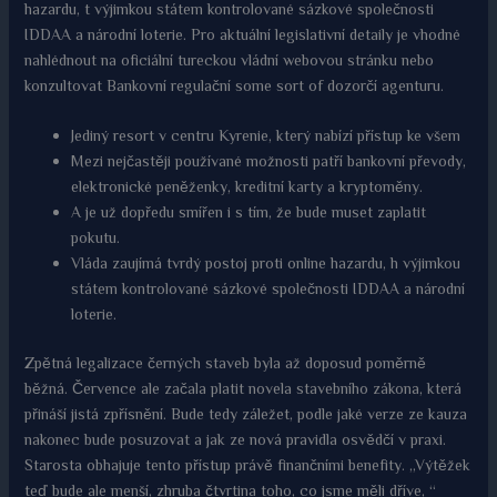
hazardu, t výjimkou státem kontrolované sázkové společnosti
IDDAA a národní loterie. Pro aktuální legislativní detaily je vhodné
nahlédnout na oficiální tureckou vládní webovou stránku nebo
konzultovat Bankovní regulační some sort of dozorčí agenturu.
Jediný resort v centru Kyrenie, který nabízí přístup ke všem
Mezi nejčastěji používané možnosti patří bankovní převody,
elektronické peněženky, kreditní karty a kryptoměny.
A je už dopředu smířen i s tím, že bude muset zaplatit
pokutu.
Vláda zaujímá tvrdý postoj proti online hazardu, h výjimkou
státem kontrolované sázkové společnosti IDDAA a národní
loterie.
Zpětná legalizace černých staveb byla až doposud poměrně
běžná. Července ale začala platit novela stavebního zákona, která
přináší jistá zpřísnění. Bude tedy záležet, podle jaké verze ze kauza
nakonec bude posuzovat a jak ze nová pravidla osvědčí v praxi.
Starosta obhajuje tento přístup právě finančními benefity. „Výtěžek
teď bude ale menší, zhruba čtvrtina toho, co jsme měli dříve, “