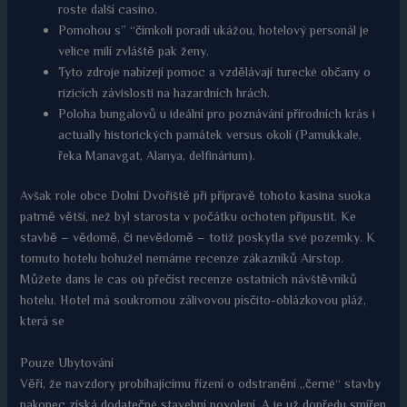
roste další casino.
Pomohou s” “čímkoli poradí ukážou, hotelový personál je
velice milí zvláště pak ženy.
Tyto zdroje nabízejí pomoc a vzdělávají turecké občany o
rizicích závislosti na hazardních hrách.
Poloha bungalovů u ideální pro poznávání přírodních krás i
actually historických památek versus okolí (Pamukkale,
řeka Manavgat, Alanya, delfinárium).
Avšak role obce Dolní Dvořiště při přípravě tohoto kasina suoka
patrně větší, než byl starosta v počátku ochoten připustit. Ke
stavbě – vědomě, či nevědomě – totiž poskytla své pozemky. K
tomuto hotelu bohužel nemáme recenze zákazníků Airstop.
Můžete dans le cas où přečíst recenze ostatních návštěvníků
hotelu. Hotel má soukromou zálivovou písčito-oblázkovou pláž,
která se
Pouze Ubytování
Věří, že navzdory probíhajícímu řízení o odstranění „černé“ stavby
nakonec získá dodatečné stavební povolení. A je už dopředu smířen