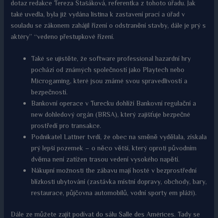
dotaz redakce Tereza Stašáková, referentka z tohoto úřadu. Jak
také uvedla, byla již vydána listina k zastavení prací a úřad v
souladu se zákonem zahájil řízení o odstranění stavby, dále je prý s
aktéry” “vedeno přestupkové řízení.
Také se ujistěte, že software professional hazardní hry
pochází od známých společností jako Playtech nebo
Microgaming, které jsou známé svou spravedlivostí a
bezpečností.
Bankovní operace v Turecku dohlíží Bankovní regulační a
new dohledový orgán (BRSA), který zajišťuje bezpečné
prostředí pro transakce.
Podnikatel Lattner tvrdí, že obec na směně vydělala, získala
prý lepší pozemek – o něco větší, který oproti původním
dvěma není zatížen trasou vedení vysokého napětí.
Nákupní možnosti the zábavu mají hosté v bezprostřední
blízkosti ubytování (zastávka místní dopravy, obchody, bary,
restaurace, půjčovna automobilů, vodní sporty em pláži).
Dále ze můžete zajít podívat do sálu Salle des Américes. Tady se