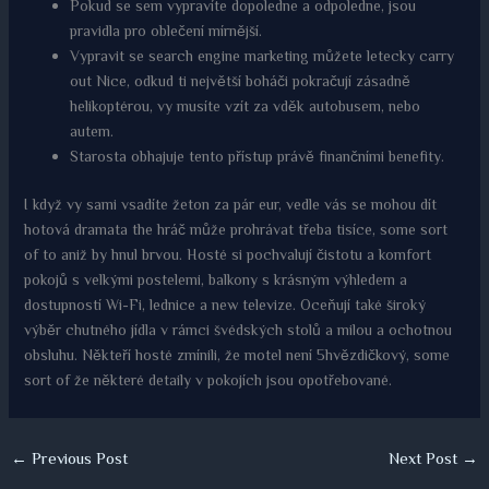
Pokud se sem vypravíte dopoledne a odpoledne, jsou
pravidla pro oblečení mírnější.
Vypravit se search engine marketing můžete letecky carry
out Nice, odkud ti největší boháči pokračují zásadně
helikoptérou, vy musíte vzít za vděk autobusem, nebo
autem.
Starosta obhajuje tento přístup právě finančními benefity.
I když vy sami vsadíte žeton za pár eur, vedle vás se mohou dít
hotová dramata the hráč může prohrávat třeba tisíce, some sort
of to aniž by hnul brvou. Hosté si pochvalují čistotu a komfort
pokojů s velkými postelemi, balkony s krásným výhledem a
dostupností Wi-Fi, lednice a new televize. Oceňují také široký
výběr chutného jídla v rámci švédských stolů a milou a ochotnou
obsluhu. Někteří hosté zmínili, že motel není 5hvězdičkový, some
sort of že některé detaily v pokojích jsou opotřebované.
←
Previous Post
Next Post
→