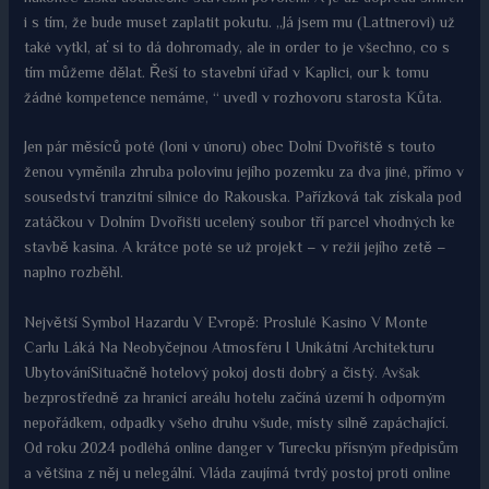
i s tím, že bude muset zaplatit pokutu. „Já jsem mu (Lattnerovi) už
také vytkl, ať si to dá dohromady, ale in order to je všechno, co s
tím můžeme dělat. Řeší to stavební úřad v Kaplici, our k tomu
žádné kompetence nemáme, “ uvedl v rozhovoru starosta Kůta.
Jen pár měsíců poté (loni v únoru) obec Dolní Dvořiště s touto
ženou vyměnila zhruba polovinu jejího pozemku za dva jiné, přímo v
sousedství tranzitní silnice do Rakouska. Pařízková tak získala pod
zatáčkou v Dolním Dvořišti ucelený soubor tří parcel vhodných ke
stavbě kasina. A krátce poté se už projekt – v režii jejího zetě –
naplno rozběhl.
Největší Symbol Hazardu V Evropě: Proslulé Kasino V Monte
Carlu Láká Na Neobyčejnou Atmosféru I Unikátní Architekturu
UbytováníSituačně hotelový pokoj dosti dobrý a čistý. Avšak
bezprostředně za hranicí areálu hotelu začíná území h odporným
nepořádkem, odpadky všeho druhu všude, místy silně zapáchající.
Od roku 2024 podléhá online danger v Turecku přísným předpisům
a většina z něj u nelegální. Vláda zaujímá tvrdý postoj proti online