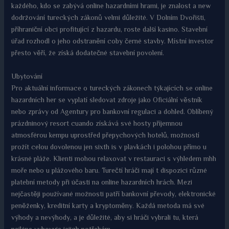
každého, kdo se zabývá online hazardními hrami, je znalost a new
dodržování tureckých zákonů velmi důležité. V Dolním Dvořišti,
příhraniční obci profitující z hazardu, roste další kasino. Stavební
úřad rozhodl o jeho odstranění coby černé stavby. Místní investor
přesto věří, že získá dodatečné stavební povolení.
Ubytování
Pro aktuální informace o tureckých zákonech týkajících se online
hazardních her se vyplatí sledovat zdroje jako Oficiální věstník
nebo zprávy od Agentury pro bankovní regulaci a dohled. Oblíbený
prázdninový resort cuando získává své hosty příjemnou
atmosférou kempu uprostřed přepychových hotelů, možností
prožít celou dovolenou jen sixth is v plavkách i polohou přímo u
krásné pláže. Klienti mohou relaxovat v restauraci s výhledem mhh
moře nebo u plážového baru. Turečtí hráči mají t dispozici různé
platební metody při účasti na online hazardních hrách. Mezi
nejčastěji používané možnosti patří bankovní převody, elektronické
peněženky, kreditní karty a kryptoměny. Každá metoda má své
výhody a nevýhody, a je důležité, aby si hráči vybrali tu, která