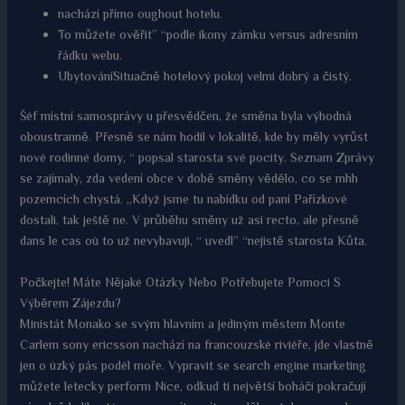
nachází přímo oughout hotelu.
To můžete ověřit” “podle ikony zámku versus adresním
řádku webu.
UbytováníSituačně hotelový pokoj velmi dobrý a čistý.
Šéf místní samosprávy u přesvědčen, že směna byla výhodná
oboustranně. Přesně se nám hodil v lokalitě, kde by měly vyrůst
nové rodinné domy, “ popsal starosta své pocity. Seznam Zprávy
se zajímaly, zda vedení obce v době směny vědělo, co se mhh
pozemcích chystá. „Když jsme tu nabídku od paní Pařízkové
dostali, tak ještě ne. V průběhu směny už asi recto, ale přesně
dans le cas où to už nevybavuji, “ uvedl” “nejistě starosta Kůta.
Počkejte! Máte Nějaké Otázky Nebo Potřebujete Pomoci S
Výběrem Zájezdu?
Ministát Monako se svým hlavním a jediným městem Monte
Carlem sony ericsson nachází na francouzské riviéře, jde vlastně
jen o úzký pás podél moře. Vypravit se search engine marketing
můžete letecky perform Nice, odkud ti největší boháči pokračují