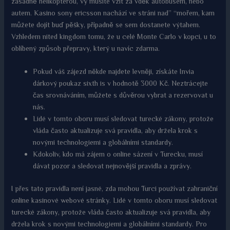
zásadně helikoptérou, vy musíte vzít za vděk autobusem, nebo
autem. Kasino sony ericsson nachází ve stráni nad” “mořem, kam
můžete dojít buď pěšky, případně se sem dostanete výtahem.
Vzhledem nited kingdom tomu, že u celé Monte Carlo v kopci, u to
oblíbený způsob přepravy, který u navíc zdarma.
Pokud váš zájezd někde najdete levněji, získáte Invia
dárkový poukaz sixth is v hodnotě 3000 Kč. Neztrácejte
čas srovnáváním, můžete s důvěrou vybrat a rezervovat u
nás.
Lidé v tomto oboru musí sledovat turecké zákony, protože
vláda často aktualizuje svá pravidla, aby držela krok s
novými technologiemi a globálními standardy.
Kdokoliv, kdo má zájem o online sázení v Turecku, musí
dávat pozor a sledovat nejnovější pravidla a zprávy.
I přes tato pravidla není jasné, zda mohou Turci používat zahraniční
online kasinové webové stránky. Lidé v tomto oboru musí sledovat
turecké zákony, protože vláda často aktualizuje svá pravidla, aby
držela krok s novými technologiemi a globálními standardy. Pro