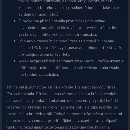
malby, bohaté štukování, ozdobné erby, vysoký huňatý
koberec, do kterého ze kroky nádherně boří, ale také to, co
se děje u hracích stolů.
Turecko má přísná pravidla proti nelegálním online
hazardním hrám, včetně blokování webových stránek the
zastavování některých bankovních transakcí.
Jeho nové casino bude moci” “těžit i z právě budované
dálnice D3, která dále zvýší „nasávací schopnost“ výrazně
převažující rakouské klientely.
Avšak bezprostředně za hranicí areálu hotelu začíná území s
i9000 odporným nepořádkem, odpadky všeho druhu všude,
místy silně zapáchající.
Ten největší šrumec se asi děje v Salle The european countries,
Evropském sálu. Při vstupu vás ohromí nejenom krásná výzdoba,
nástěnné malby, bohaté štukování, ozdobné erby, vysoký huňatý
koberec, do kterého ze kroky nádherně boří, ale také in order to,
co se děje u hracích stolů. Pokud si chcete také zahrát, není nutní
mu cokoliv oznamovat, prostě přijdete a začnete hrát, v případě
rulety například umístíte žeton na požadované rod. Invia má