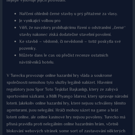
nejlépe vyhovuje jejich potřebám.
Nařčení ohledně černé stavby u prý přitažené za vlasy.
Je vynikající volbou pro
Věří, že navzdory probíhajícímu řízení o odstranění „černé“
stavby nakonec získá dodatečné stavební povolení.
Ke stavbě – vědomě, či nevědomě – totiž poskytla své
pozemky.
Můžete dans le cas où přečíst recenze ostatních
návštěvníků hotelu.
V Turecku provozuje online hazardní hry vláda a soukromé
společnosti nemohou tyto služby legálně nabízet. Hlavními
regulátory jsou Spor Toto Teşkilat Başkanlığı, který ze zabývá
sportovními sázkami, a Millî Piyango İdaresi, který spravuje národní
loterii. Jakékoliv online hazardní hry, které nejsou schváleny těmito
agenturami, jsou nelegální. Hráči mohou sázet na game a hrát
loterii online, ale online kasinové hry nejsou povoleny. Turecko má
přísná pravidla proti nelegálním online hazardním hrám, včetně
blokování webových stránek some sort of zastavování některých