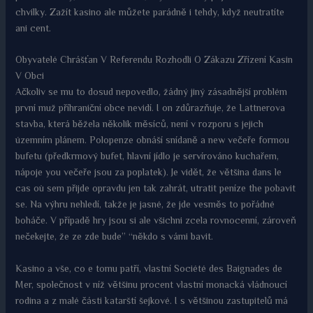
chvilky. Zažít kasino ale můžete parádně i tehdy, když neutratíte
ani cent.
Obyvatelé Chrášťan V Referendu Rozhodli O Zákazu Zřízení Kasin
V Obci
Ačkoliv se mu to dosud nepovedlo, žádný jiný zásadnější problém
první muž příhraniční obce nevidí. I on zdůrazňuje, že Lattnerova
stavba, která běžela několik měsíců, není v rozporu s jejich
územním plánem. Polopenze obnáší snídaně a new večeře formou
bufetu (předkrmový bufet, hlavní jídlo je servírováno kuchařem,
nápoje you večeře jsou za poplatek). Je vidět, že většina dans le
cas où sem přijde opravdu jen tak zahrát, utratit peníze the pobavit
se. Na výhru nehledí, takže je jasné, že jde vesměs to pořádné
boháče. V případě hry jsou si ale všichni zcela rovnocenní, zároveň
nečekejte, že ze zde bude” “někdo s vámi bavit.
Kasino a vše, co e tomu patří, vlastní Société des Baignades de
Mer, společnost v níž většinu procent vlastní monacká vládnoucí
rodina a z malé části katarští šejkové. I s většinou zastupitelů má