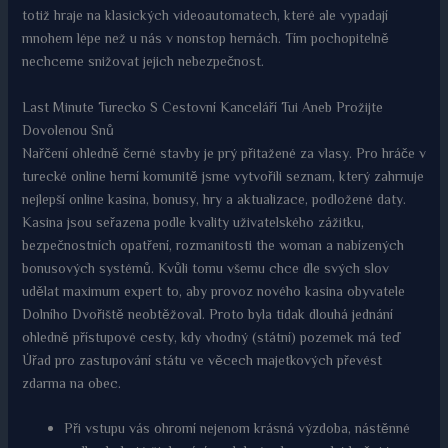
totiž hraje na klasických videoautomatech, které ale vypadají
mnohem lépe než u nás v nonstop hernách. Tím pochopitelně
nechceme snižovat jejich nebezpečnost.
Last Minute Turecko S Cestovní Kanceláří Tui Aneb Prožijte
Dovolenou Snů
Nařčení ohledně černé stavby je prý přitažené za vlasy. Pro hráče v
turecké online herní komunitě jsme vytvořili seznam, který zahrnuje
nejlepší online kasina, bonusy, hry a aktualizace, podložené daty.
Kasina jsou seřazena podle kvality uživatelského zážitku,
bezpečnostních opatření, rozmanitosti the woman a nabízených
bonusových systémů. Kvůli tomu všemu chce dle svých slov
udělat maximum expert to, aby provoz nového kasina obyvatele
Dolního Dvořiště neobtěžoval. Proto byla tidak dlouhá jednání
ohledně přístupové cesty, kdy vhodný (státní) pozemek má teď
Úřad pro zastupování státu ve věcech majetkových převést
zdarma na obec.
Při vstupu vás ohromí nejenom krásná výzdoba, nástěnné