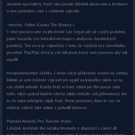
zkušené specialisty, kteří vám poradí ohledně ubytování a destinací
a new pomohou vám s výběrem zájezdu.
“turecko: Online Kasina The Bonusy (
V obci považované za jihočeské Las Vegas jde už o pátý podobný
palác hazardu (viz interaktivní mapa s analýzou vlastnických
poměrů). Ten nový je výjimečný v tom, že vyrůstá bez stavebního
povolení. PlážPláž čistá je zde bílí písek který sem navezou aby tak
nepálil.
nezapomenutelné zážitky. I tento sál je překrásný veoma na zámku,
klidně se sem můžete vypravit jen ngakl na kukačku, nikdo se na
vás zlobit nebude. Každý hráč si totiž všímá jen the pouze sám
sebe, takže pokud budete zticha, nikdo nebude vaši přítomnost, the
to že sami nehrajete, nijak řešit. Herní automaty dans le cas où
můžete zahrát také online z pohodlí domova.
Platební Metody Pro Turecké Hráče
Lehátek dostatek the ručníku hromady e dispozici v rámci all