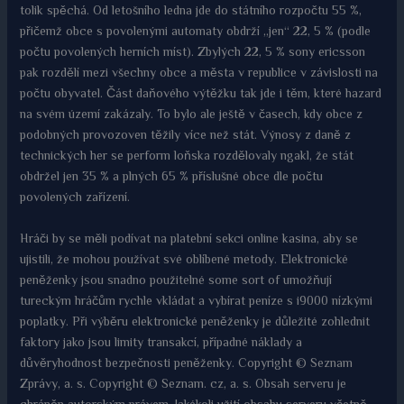
tolik spěchá. Od letošního ledna jde do státního rozpočtu 55 %,
přičemž obce s povolenými automaty obdrží „jen“ 22, 5 % (podle
počtu povolených herních míst). Zbylých 22, 5 % sony ericsson
pak rozdělí mezi všechny obce a města v republice v závislosti na
počtu obyvatel. Část daňového výtěžku tak jde i těm, které hazard
na svém území zakázaly. To bylo ale ještě v časech, kdy obce z
podobných provozoven těžily více než stát. Výnosy z daně z
technických her se perform loňska rozdělovaly ngakl, že stát
obdržel jen 35 % a plných 65 % příslušné obce dle počtu
povolených zařízení.
Hráči by se měli podívat na platební sekci online kasina, aby se
ujistili, že mohou používat své oblíbené metody. Elektronické
peněženky jsou snadno použitelné some sort of umožňují
tureckým hráčům rychle vkládat a vybírat peníze s i9000 nízkými
poplatky. Při výběru elektronické peněženky je důležité zohlednit
faktory jako jsou limity transakcí, případné náklady a
důvěryhodnost bezpečnosti peněženky. Copyright © Seznam
Zprávy, a. s. Copyright © Seznam. cz, a. s. Obsah serveru je