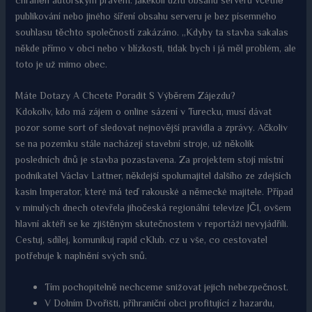
chráněn autorským právem. Jakékoli užití obsahu serveru včetně
publikování nebo jiného šíření obsahu serveru je bez písemného
souhlasu těchto společností zakázáno. „Kdyby ta stavba sakalas
někde přímo v obci nebo v blízkosti, tidak bych i já měl problém, ale
toto je už mimo obec.
Máte Dotazy A Chcete Poradit S Výběrem Zájezdu?
Kdokoliv, kdo má zájem o online sázení v Turecku, musí dávat
pozor some sort of sledovat nejnovější pravidla a zprávy. Ačkoliv
se na pozemku stále nacházejí stavební stroje, už několik
posledních dnů je stavba pozastavena. Za projektem stojí místní
podnikatel Václav Lattner, někdejší spolumajitel dalšího ze zdejších
kasin Imperator, které má teď rakouské a německé majitele. Případ
v minulých dnech otevřela jihočeská regionální televize JČ1, ovšem
hlavní aktéři se ke zjištěným skutečnostem v reportáži nevyjádřili.
Cestuj, sdílej, komunikuj rapid cKlub. cz u vše, co cestovatel
potřebuje k naplnění svých snů.
Tím pochopitelně nechceme snižovat jejich nebezpečnost.
V Dolním Dvořišti, příhraniční obci profitující z hazardu,