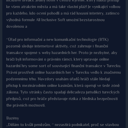
inclusive breaks. Jediný hotel v centru Kyrenie, který nabízí přístup
ke všem atrakcím města a má také vlastní pláž! Je vynikající volbou
pro každého, kdo ocení pohodlí a má rád luxusní interiéry, zatímco
výhodná formule All Inclusive Soft umožní bezstarostnou
dovolenou a
“Úřad pro informační a new komunikační technologie (BTK)
pozorně sleduje internetové aktivity, což zahrnuje i finanční
transakce spojené s weby hazardních her. Proto je nezbytné, aby
hráči byli informováni o právním rámci, který upravuje online
hazardní hry some sort of související finanční transakce v Turecku.
Právní prostředí online hazardních her v Turecku vedlo k značnému
podzemnímu trhu. Navzdory snahám úřadů hráči stále hledají
přístup k mezinárodním online kasinům, která operují ve šedé zóně
zákona. Tyto stránky často spadají delicadeza jurisdikci tureckých
předpisů, což pro hráče představuje rizika z hlediska bezpečnosti
the právních možností.
Bazény
„Dělám to kvůli penězům, “ nezastírá podnikatel, proč se stavbou