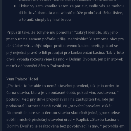
I když vy sami vsadíte žeton za pár eur, vedle vás se mohou
dít hotová dramata a new hráč může prohrávat třeba tisíce,
a to aniž simply by hnul brvou.
Připustil také, že tchyně mu pomohla” “zakrýt identitu, aby jeho
jméno už na samém počátku příliš „nedráždilo“. V samotné obci prý
ale žádný výraznější odpor proti novému kasinu necítí, pokud se
prý nejedná právě o lidi pracující pro konkurenční kasina. Tak v tuto
chvíli vypadá rozestavěné kasino v Dolním Dvořišti, jen pár stovek
metrů od hraniční čáry s Rakouskem.
Vuni Palace Hotel
„Protože to be able to nemá stavební povolení, tak je in order to
černá stavba, která je v současné době, pokud vím, zastavena, “
podotkl. Věc prý dříve projednávali i na zastupitelstvu, kde jim
podnikatel Lattner údajně tvrdil, že „stavební povolení získá“.
Nicméně de iure se o černou stavbu skutečně jedná, grunzochse
sdělil i místně příslušný stavební úřad v Kaplici. „Stavba kasina v
Dolním Dvořišti je realizována bez povolovací listiny, “ potvrdila em