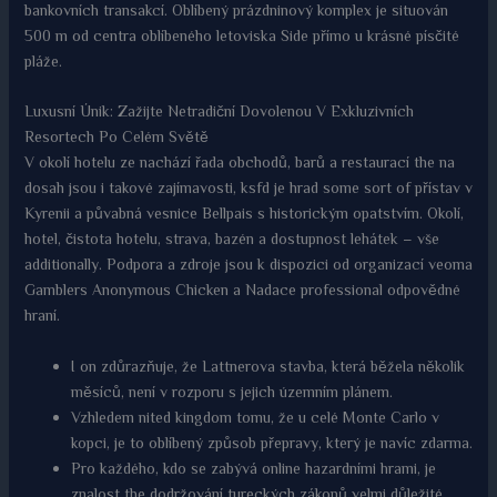
bankovních transakcí. Oblíbený prázdninový komplex je situován
500 m od centra oblíbeného letoviska Side přímo u krásné písčité
pláže.
Luxusní Únik: Zažijte Netradiční Dovolenou V Exkluzivních
Resortech Po Celém Světě
V okolí hotelu ze nachází řada obchodů, barů a restaurací the na
dosah jsou i takové zajímavosti, ksfd je hrad some sort of přístav v
Kyrenii a půvabná vesnice Bellpais s historickým opatstvím. Okolí,
hotel, čistota hotelu, strava, bazén a dostupnost lehátek – vše
additionally. Podpora a zdroje jsou k dispozici od organizací veoma
Gamblers Anonymous Chicken a Nadace professional odpovědné
hraní.
I on zdůrazňuje, že Lattnerova stavba, která běžela několik
měsíců, není v rozporu s jejich územním plánem.
Vzhledem nited kingdom tomu, že u celé Monte Carlo v
kopci, je to oblíbený způsob přepravy, který je navíc zdarma.
Pro každého, kdo se zabývá online hazardními hrami, je
znalost the dodržování tureckých zákonů velmi důležité.