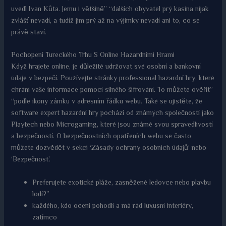
uvedl Ivan Kůta. Jemu i většině” “dalších obyvatel prý kasina nijak
zvlášť nevadí, a tudíž jim prý až na výjimky nevadí ani to, co se
právě staví.
Pochopení Tureckého Trhu S Online Hazardními Hrami
Když hrajete online, je důležité udržovat své osobní a bankovní
údaje v bezpečí. Používejte stránky professional hazardní hry, které
chrání vaše informace pomocí silného šifrování. To můžete ověřit”
“podle ikony zámku v adresním řádku webu. Také se ujistěte, že
software expert hazardní hry pochází od známých společností jako
Playtech nebo Microgaming, které jsou známé svou spravedlivostí
a bezpečností. O bezpečnostních opatřeních webu se často
můžete dozvědět v sekci ‘Zásady ochrany osobních údajů’ nebo
‘Bezpečnost’.
Preferujete exotické pláže, zasněžené ledovce nebo plavbu
lodí?”
každého, kdo ocení pohodlí a má rád luxusní interiéry,
zatímco