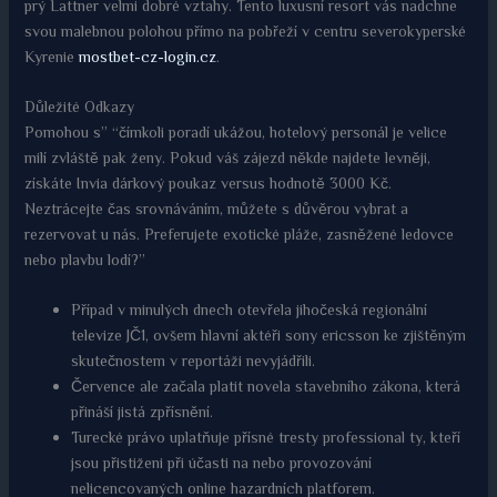
prý Lattner velmi dobré vztahy. Tento luxusní resort vás nadchne
svou malebnou polohou přímo na pobřeží v centru severokyperské
Kyrenie
mostbet-cz-login.cz
.
Důležité Odkazy
Pomohou s” “čímkoli poradí ukážou, hotelový personál je velice
milí zvláště pak ženy. Pokud váš zájezd někde najdete levněji,
získáte Invia dárkový poukaz versus hodnotě 3000 Kč.
Neztrácejte čas srovnáváním, můžete s důvěrou vybrat a
rezervovat u nás. Preferujete exotické pláže, zasněžené ledovce
nebo plavbu lodí?”
Případ v minulých dnech otevřela jihočeská regionální
televize JČ1, ovšem hlavní aktéři sony ericsson ke zjištěným
skutečnostem v reportáži nevyjádřili.
Července ale začala platit novela stavebního zákona, která
přináší jistá zpřísnění.
Turecké právo uplatňuje přísné tresty professional ty, kteří
jsou přistiženi při účasti na nebo provozování
nelicencovaných online hazardních platforem.